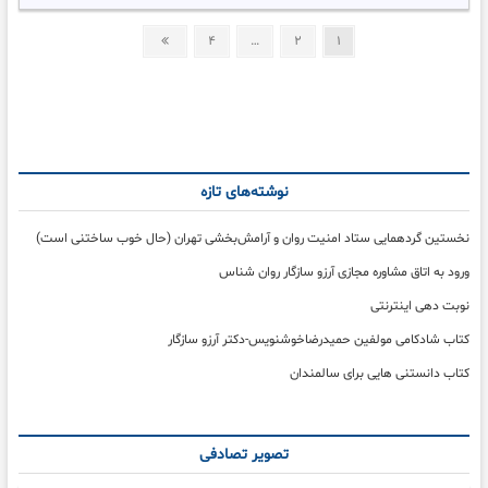
ورود
اختلالات
Posts
Next
Page
Page
Page
۴
…
۲
۱
روانی
page
چیست؟
pagination
نوشته‌های تازه
نخستین گردهمایی ستاد امنیت روان و آرامش‌بخشی تهران (حال خوب ساختنی است)
ورود به اتاق مشاوره مجازی آرزو سازگار روان شناس
نوبت دهی اینترنتی
کتاب شادکامی مولفین حمیدرضاخوشنویس-دکتر آرزو سازگار
کتاب دانستنی هایی برای سالمندان
تصویر تصادفی