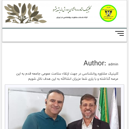
Skip
to
content
M
e
n
u
B
u
Author:
admin
t
t
کلینیک مشاوره روانشناسی در جهت ارتقاء سلامت عمومی جامعه قدم به این
o
عرصه گذاشته و با یاری شما عزیزان انشاالله به این هدف نائل شویم
n
انتخابات سازمان نظام
روانشناسی و مشاوره
حال
خوب ساختنی
است
حمیدرضاخوشنویس
دکتر
محمدحاتمی رئیس سازمان