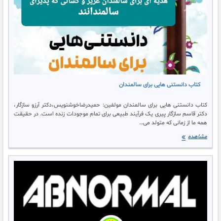
حمیدرضاخوشنویس
کتاب
دانستنی هایی برای
سالمندان
کتاب دکتر آرزو
سازگار
کتاب دانستنی هایی برای سالمندان
کتاب دانستنی هایی برای سالمندان مولفین: حمیدرضاخوشنویس،دکتر آرزو سازگار،
دکتر قاسم سازگار پیری یک فرآیند طبیعی برای تمام موجودات زنده است. در حقیقت
همه ما از زمانی که متولد می…
کتاب
مشاهده
دانستنی
هایی
برای
سالمندان
اختلالات
شخصیت
اضطراب
افسردگی
پنیک
تشخیص
اختلالات روانی
تشخیص رفتار
نابهنجار
حمیدرضاخوشنویس
روانشناس
وسواس