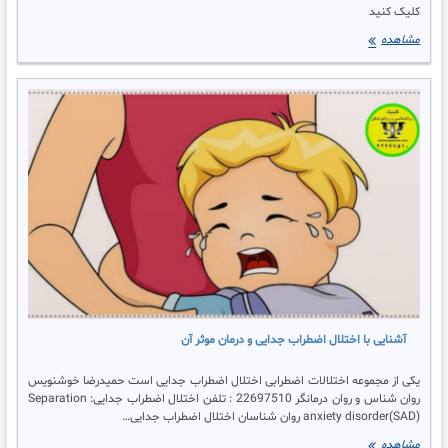
کلیک کنید
ورود
مشاهده
به
اتاق
مشاوره
مجازی
حمیدرضا
خوشنویس
روان
شناس
–
روان
درمانگر
آشنایی با اختلال اضطراب جدایی و درمان موثر آن
یکی از مجموعه اختلالات اضطرابی اختلال اضطراب جدایی است حمیدرضا خوشنویس
روان شناس و روان درمانگر 22697510 : تلفن اختلال اضطراب جدایی: Separation
anxiety disorder(SAD) روان شناسان اختلال اضطراب جدایی…
آشنایی
مشاهده