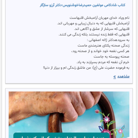
کتاب شادکامی مولفین حمیدرضاخوشنویس-دکتر آرزو سازگار
نام ویاد خدای مهربان آرامبخش قلبهاست
آرامبخش قلبهایی که به دنبال زیبایی و مهربانی اند.
قلبهایی که سرشار از عشق و آگاهی اند.
قلبهایی که فقط زنده نیستند بلکه زندگی می کنند.
به سرودهدکتر ژاله اصفهانی :
زندگی صحنه یکتای هنرمندی ماست
هر کسی نغمه خود خواند و از صحنه رود،
صحنه پیوسته به جاست
خرم آن نغمه که مردم بسپارند به یاد.
به فرموده حضرت علی (ع): من عاشق زندگی ام و بیزار از دنیا!
کتاب
مشاهده
شادکامی
مولفین
حمیدرضاخوشنویس-
دکتر
آرزو
تصویر
سازگار
حمیدرضاخوشنویس
دکتر
آرزو سازگار
دکتر قاسم
سازگار
کتاب