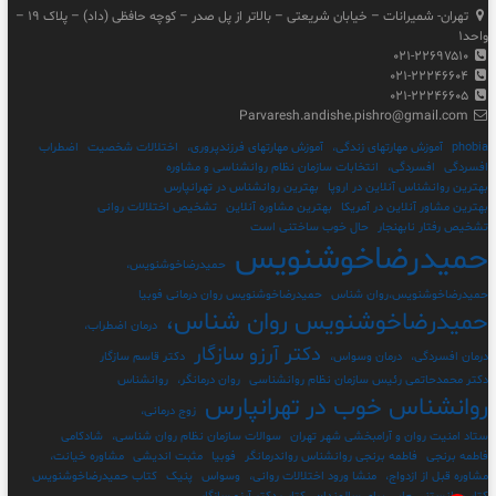
تهران- شمیرانات – خیابان شریعتی – بالاتر از پل صدر – کوچه حافظی (داد) – پلاک ۱۹ –
واحد۱
۰۲۱-۲۲۶۹۷۵۱۰
۰۲۱-۲۲۲۴۶۶۰۴
۰۲۱-۲۲۲۴۶۶۰۵
Parvaresh.andishe.pishro@gmail.com
phobia
آموزش مهارتهای زندگی،
آموزش مهارتهای فرزندپروری،
اختلالات شخصیت
اضطراب
افسردگی
افسردگی،
انتخابات سازمان نظام روانشناسی و مشاوره
بهترین روانشناس آنلاین در اروپا
بهترین روانشناس در تهرانپارس
بهترین مشاور آنلاین در آمریکا
بهترین مشاوره آنلاین
تشخیص اختلالات روانی
تشخیص رفتار نابهنجار
حال خوب ساختنی است
حمیدرضاخوشنویس
حمیدرضاخوشنویس،
حمیدرضاخوشنویس،روان شناس
حمیدرضاخوشنویس روان درمانی فوبیا
حمیدرضاخوشنویس روان شناس،
درمان اضطراب،
دکتر آرزو سازگار
درمان افسردگی،
درمان وسواس،
دکتر قاسم سازگار
دکتر محمدحاتمی رئیس سازمان نظام روانشناسی
روان درمانگر،
روانشناس
روانشناس خوب در تهرانپارس
زوج درمانی،
ستاد امنیت روان و آرامبخشی شهر تهران
سوالات سازمان نظام روان شناسی،
شادکامی
فاطمه برنجی
فاطمه برنجی روانشناس رواندرمانگر
فوبیا
مثبت اندیشی
مشاوره خیانت،
مشاوره قبل از ازدواج،
منشا ورود اختلالات روانی،
وسواس
پنیک
کتاب حمیدرضاخوشنویس