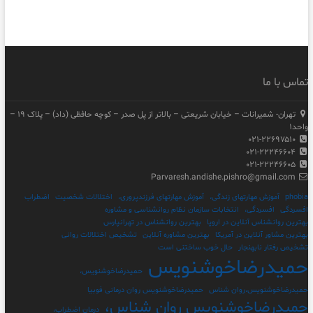
تماس با ما
تهران- شمیرانات – خیابان شریعتی – بالاتر از پل صدر – کوچه حافظی (داد) – پلاک ۱۹ –
واحد۱
۰۲۱-۲۲۶۹۷۵۱۰
۰۲۱-۲۲۲۴۶۶۰۴
۰۲۱-۲۲۲۴۶۶۰۵
Parvaresh.andishe.pishro@gmail.com
phobia
آموزش مهارتهای زندگی،
آموزش مهارتهای فرزندپروری،
اختلالات شخصیت
اضطراب
افسردگی
افسردگی،
انتخابات سازمان نظام روانشناسی و مشاوره
بهترین روانشناس آنلاین در اروپا
بهترین روانشناس در تهرانپارس
بهترین مشاور آنلاین در آمریکا
بهترین مشاوره آنلاین
تشخیص اختلالات روانی
تشخیص رفتار نابهنجار
حال خوب ساختنی است
حمیدرضاخوشنویس
حمیدرضاخوشنویس،
حمیدرضاخوشنویس،روان شناس
حمیدرضاخوشنویس روان درمانی فوبیا
حمیدرضاخوشنویس روان شناس،
درمان اضطراب،