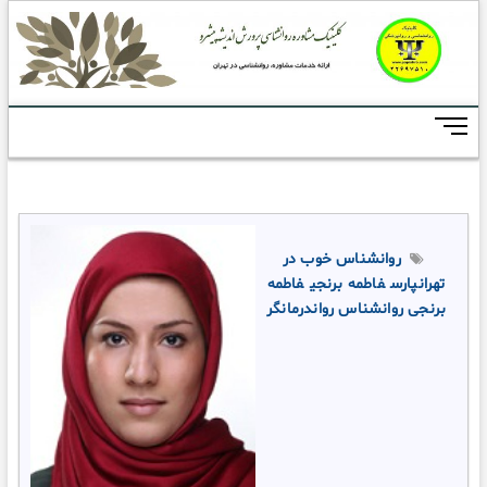
Skip
to
content
M
e
n
u
B
u
t
روانشناس خوب در
t
تهرانپارس
فاطمه برنجی
فاطمه
o
n
برنجی روانشناس رواندرمانگر