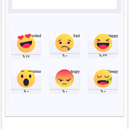
Excited
Sad
Happy
%
۰
%
۳۳
%
۶۷
Surprise
Angry
Sleepy
%
۰
%
۰
%
۰