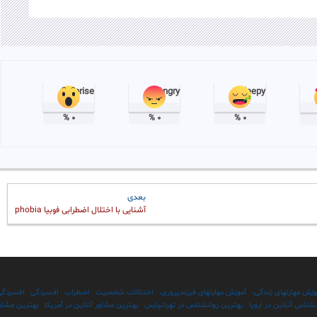
Surprise
Angry
Sleepy
%
۰
%
۰
%
۰
Next
بعدی
post:
آشنایی با اختلال اضطرابی فوبیا phobia
وزش مهارتهای زندگی،
آموزش مهارتهای فرزندپروری،
اختلالات شخصیت
اضطراب
افسردگی
افسردگی
شناس آنلاین در اروپا
بهترین روانشناس در تهرانپارس
بهترین مشاور آنلاین در آمریکا
بهترین مشاور