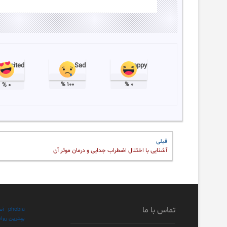
Excited
Sad
Happy
%
۱۰۰
%
۰
%
۰
راهبری
Previous
قبلی
post:
نوشته‌ها
آشنایی با اختلال اضطراب جدایی و درمان موثر آن
تماس با ما
phobia
آم
بهترین روان