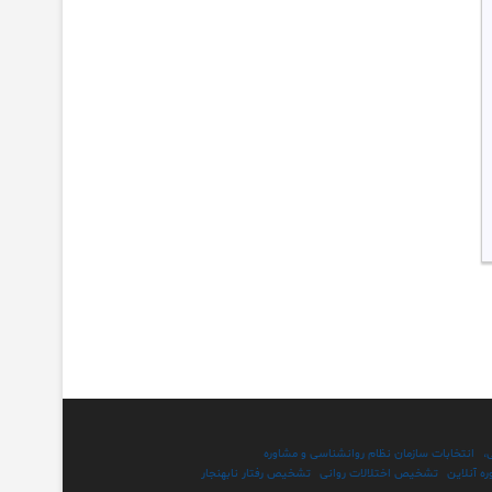
،
انتخابات سازمان نظام روانشناسی و مشاوره
ه آنلاین
تشخیص اختلالات روانی
تشخیص رفتار نابهنجار