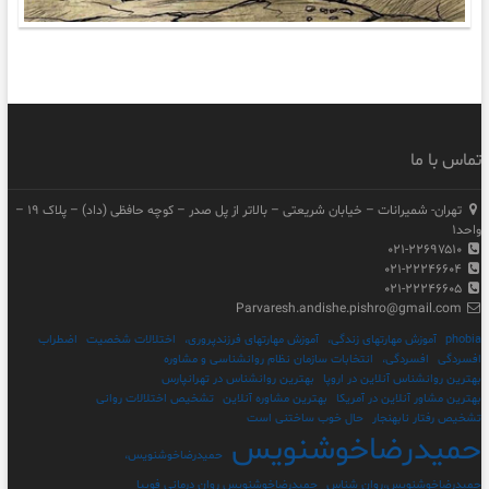
تماس با ما
تهران- شمیرانات – خیابان شریعتی – بالاتر از پل صدر – کوچه حافظی (داد) – پلاک ۱۹ –
واحد۱
۰۲۱-۲۲۶۹۷۵۱۰
۰۲۱-۲۲۲۴۶۶۰۴
۰۲۱-۲۲۲۴۶۶۰۵
Parvaresh.andishe.pishro@gmail.com
phobia
آموزش مهارتهای زندگی،
آموزش مهارتهای فرزندپروری،
اختلالات شخصیت
اضطراب
افسردگی
افسردگی،
انتخابات سازمان نظام روانشناسی و مشاوره
بهترین روانشناس آنلاین در اروپا
بهترین روانشناس در تهرانپارس
بهترین مشاور آنلاین در آمریکا
بهترین مشاوره آنلاین
تشخیص اختلالات روانی
تشخیص رفتار نابهنجار
حال خوب ساختنی است
حمیدرضاخوشنویس
حمیدرضاخوشنویس،
حمیدرضاخوشنویس،روان شناس
حمیدرضاخوشنویس روان درمانی فوبیا