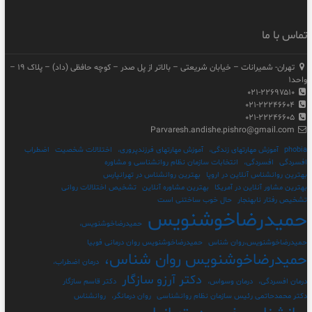
تماس با ما
تهران- شمیرانات – خیابان شریعتی – بالاتر از پل صدر – کوچه حافظی (داد) – پلاک ۱۹ –
واحد۱
۰۲۱-۲۲۶۹۷۵۱۰
۰۲۱-۲۲۲۴۶۶۰۴
۰۲۱-۲۲۲۴۶۶۰۵
Parvaresh.andishe.pishro@gmail.com
phobia
آموزش مهارتهای زندگی،
آموزش مهارتهای فرزندپروری،
اختلالات شخصیت
اضطراب
افسردگی
افسردگی،
انتخابات سازمان نظام روانشناسی و مشاوره
بهترین روانشناس آنلاین در اروپا
بهترین روانشناس در تهرانپارس
بهترین مشاور آنلاین در آمریکا
بهترین مشاوره آنلاین
تشخیص اختلالات روانی
تشخیص رفتار نابهنجار
حال خوب ساختنی است
حمیدرضاخوشنویس
حمیدرضاخوشنویس،
حمیدرضاخوشنویس،روان شناس
حمیدرضاخوشنویس روان درمانی فوبیا
حمیدرضاخوشنویس روان شناس،
درمان اضطراب،
دکتر آرزو سازگار
درمان افسردگی،
درمان وسواس،
دکتر قاسم سازگار
دکتر محمدحاتمی رئیس سازمان نظام روانشناسی
روان درمانگر،
روانشناس