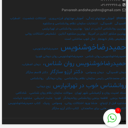
۰۲۱-۲۲۲۴۶۶۰۴
۰۲۱-۲۲۲۴۶۶۰۵
Parvaresh.andishe.pishro@gmail.com
phobia
آموزش مهارتهای زندگی،
آموزش مهارتهای فرزندپروری،
اختلالات شخصیت
اضطراب
افسردگی
افسردگی،
انتخابات سازمان نظام روانشناسی و مشاوره
بهترین روانشناس آنلاین در اروپا
بهترین روانشناس در تهرانپارس
بهترین مشاور آنلاین در آمریکا
بهترین مشاوره آنلاین
تشخیص اختلالات روانی
تشخیص رفتار نابهنجار
حال خوب ساختنی است
حمیدرضاخوشنویس
حمیدرضاخوشنویس،
حمیدرضاخوشنویس،روان شناس
حمیدرضاخوشنویس روان درمانی فوبیا
حمیدرضاخوشنویس روان شناس،
درمان اضطراب،
دکتر آرزو سازگار
درمان افسردگی،
درمان وسواس،
دکتر قاسم سازگار
دکتر محمدحاتمی رئیس سازمان نظام روانشناسی
روان درمانگر،
روانشناس
روانشناس خوب در تهرانپارس
زوج درمانی،
ستاد امنیت روان و آرامبخشی شهر تهران
سوالات سازمان نظام روان شناسی،
شادکامی
فاطمه برنجی
فاطمه برنجی روانشناس رواندرمانگر
فوبیا
مثبت اندیشی
مشاوره خیانت،
مشاوره قبل از ازدواج،
منشا ورود اختلالات روانی،
وسواس
پنیک
کتاب حمیدرضاخوشنویس
کتاب دانستنی هایی برای سالمندان
کتاب دکتر آرزو سازگار
۱
همیار وردپرس