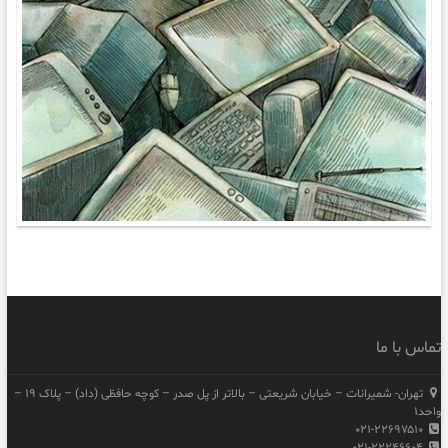
تماس با ما
تهران- شمیرانات – خیابان شریعتی – بالاتر از پل صدر – کوچه حافظی (داد) – پلاک ۱۹ –
واحد۱
۰۲۱-۲۲۶۹۷۵۱۰