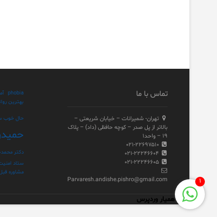
تماس با ما
phobia
آم
بهترین روان
تهران- شمیرانات – خیابان شریعتی –
حال خوب س
بالاتر از پل صدر – کوچه حافظی (داد) – پلاک
حمیدر
۱۹ – واحد۱
۰۲۱-۲۲۶۹۷۵۱۰
دکتر محمدح
۰۲۱-۲۲۲۴۶۶۰۴
۰۲۱-۲۲۲۴۶۶۰۵
ستاد امنیت
مشاوره قبل ا
Parvaresh.andishe.pishro@gmail.com
۱
همیار وردپرس