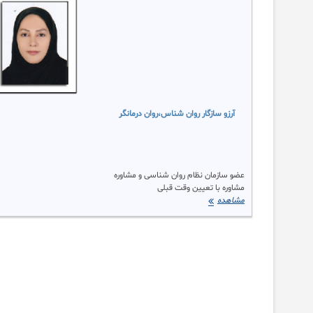
آموزش مهارتهای
زندگی،
آموزش مهارتهای
فرزندپروری،
حمیدرضاخوشنویس
روان شناس،
درمان
اضطراب،
درمان افسردگی،
درمان
وسواس،
روان درمانگر،
زوج
درمانی،
مشاوره خیانت،
مشاوره
آرزو سازگار روان شناس،روان درمانگر
قبل از ازدواج،
عضو سازمان نظام روان شناسی و مشاوره
مشاوره با تعیین وقت قبلی
آرزو
مشاهده
سازگار
روان
شناس،روان
درمانگر