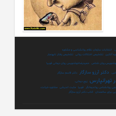
،
انتخابات سازمان نظام روانشناسی و مشاوره
ه آنلاین
تشخیص اختلالات روانی
تشخیص رفتار نابهنجار
وشنویس،روان شناس
حمیدرضاخوشنویس روان درمانی فوبیا
دکتر آرزو سازگار
اس،
دکتر قاسم سازگار
تهرانپارس
زوج درمانی،
نجی روانشناس رواندرمانگر
فوبیا
مثبت اندیشی
مشاوره خیانت،
ی برای سالمندان
کتاب دکتر آرزو سازگار