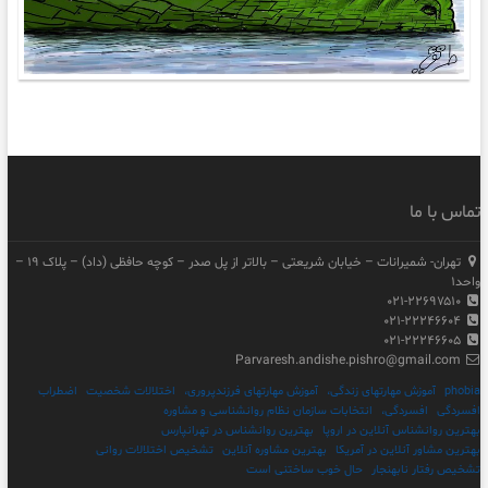
تماس با ما
تهران- شمیرانات – خیابان شریعتی – بالاتر از پل صدر – کوچه حافظی (داد) – پلاک ۱۹ –
واحد۱
۰۲۱-۲۲۶۹۷۵۱۰
۰۲۱-۲۲۲۴۶۶۰۴
۰۲۱-۲۲۲۴۶۶۰۵
Parvaresh.andishe.pishro@gmail.com
phobia
آموزش مهارتهای زندگی،
آموزش مهارتهای فرزندپروری،
اختلالات شخصیت
اضطراب
افسردگی
افسردگی،
انتخابات سازمان نظام روانشناسی و مشاوره
بهترین روانشناس آنلاین در اروپا
بهترین روانشناس در تهرانپارس
بهترین مشاور آنلاین در آمریکا
بهترین مشاوره آنلاین
تشخیص اختلالات روانی
تشخیص رفتار نابهنجار
حال خوب ساختنی است